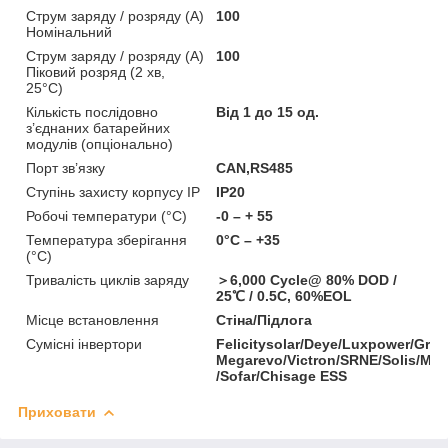
Струм заряду / розряду (А)
100
Номінальний
Струм заряду / розряду (А)
100
Піковий розряд (2 хв,
25°C)
Кількість послідовно
Від 1 до 15 од.
з’єднаних батарейних
модулів (опціонально)
Порт зв’язку
CAN,RS485
Ступінь захисту корпусу IP
IP20
Робочі температури (°C)
-0 – + 55
Температура зберігання
0°C – +35
(°C)
Тривалість циклів заряду
＞6,000 Cycle@ 80% DOD /
25℃ / 0.5C, 60%EOL
Місце встановлення
Стіна/Підлога
Сумісні інвертори
Felicitysolar/Deye/Luxpower/Grow
Megarevo/Victron/SRNE/Solis/MPP
/Sofar/Chisage ESS
Приховати