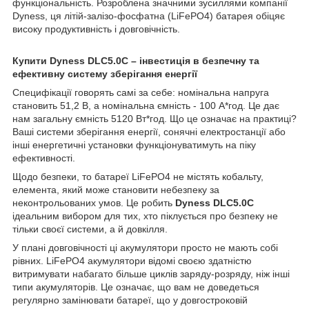
функціональність. Розроблена значними зусиллями компанії
Dyness, ця літій-залізо-фосфатна (LiFePO4) батарея обіцяє
високу продуктивність і довговічність.
Купити Dyness DLC5.0C – інвестиція в безпечну та
ефективну систему зберігання енергії
Специфікації говорять самі за себе: номінальна напруга
становить 51,2 В, а номінальна ємність - 100 А*год. Це дає
нам загальну ємність 5120 Вт*год. Що це означає на практиці?
Ваші системи зберігання енергії, сонячні електростанції або
інші енергетичні установки функціонуватимуть на піку
ефективності.
Щодо безпеки, то батареї LiFePO4 не містять кобальту,
елемента, який може становити небезпеку за
неконтрольованих умов. Це робить
Dyness DLC5.0C
ідеальним вибором для тих, хто піклується про безпеку не
тільки своєї системи, а й довкілля.
У плані довговічності ці акумулятори просто не мають собі
рівних. LiFePO4 акумулятори відомі своєю здатністю
витримувати набагато більше циклів заряду-розряду, ніж інші
типи акумуляторів. Це означає, що вам не доведеться
регулярно замінювати батареї, що у довгостроковій