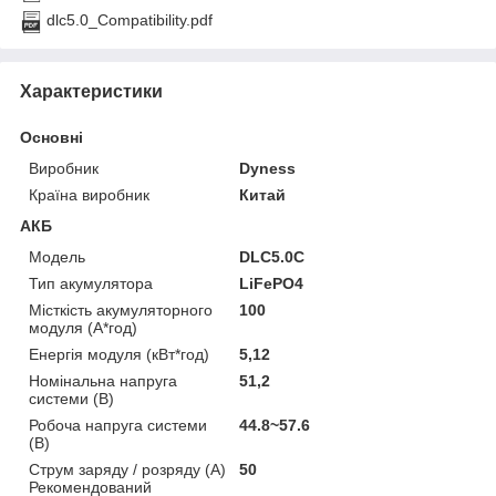
dlc5.0_Compatibility.pdf
Характеристики
Основні
Виробник
Dyness
Країна виробник
Китай
АКБ
Модель
DLC5.0C
Тип акумулятора
LiFePO4
Місткість акумуляторного
100
модуля (А*год)
Енергія модуля (кВт*год)
5,12
Номінальна напруга
51,2
системи (В)
Робоча напруга системи
44.8~57.6
(В)
Струм заряду / розряду (А)
50
Рекомендований