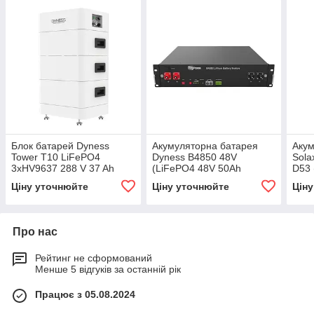
Блок батарей Dyness
Акумуляторна батарея
Акум
Tower T10 LiFePO4
Dyness B4850 48V
Sola
3xHV9637 288 V 37 Ah
(LiFePO4 48V 50Ah
D53 
10.66kWh BMS
2,4kWh)
5,4
Ціну уточнюйте
Ціну уточнюйте
Цін
Про нас
Рейтинг не сформований
Менше 5 відгуків за останній рік
Працює з 05.08.2024