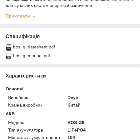
для сучасних систем енергозабезпечення.
Приховати
Специфікація
bos_g_datasheet.pdf
bos_g_manual.pdf
Характеристики
Основні
Виробник
Deye
Країна виробник
Китай
АКБ
Модель
BOS-G8
Тип акумулятора
LiFePO4
Місткість акумуляторного
100