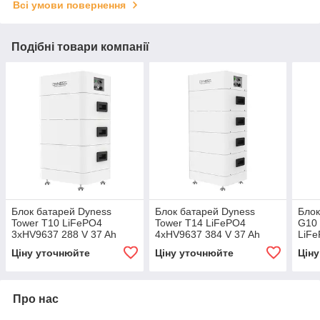
Всі умови повернення
Подібні товари компанії
Блок батарей Dyness
Блок батарей Dyness
Блок
Tower T10 LiFePO4
Tower T14 LiFePO4
G10 
3xHV9637 288 V 37 Ah
4xHV9637 384 V 37 Ah
LiF
10.66kWh BMS
14.21kWh BMS
Ціну уточнюйте
Ціну уточнюйте
Цін
Про нас