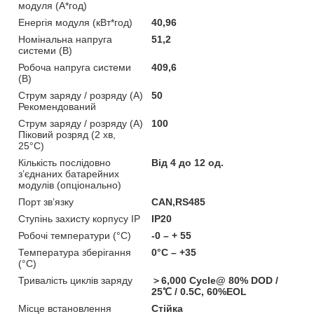
модуля (А*год)
Енергія модуля (кВт*год)
40,96
Номінальна напруга
51,2
системи (В)
Робоча напруга системи
409,6
(В)
Струм заряду / розряду (А)
50
Рекомендований
Струм заряду / розряду (А)
100
Піковий розряд (2 хв,
25°C)
Кількість послідовно
Від 4 до 12 од.
з’єднаних батарейних
модулів (опціонально)
Порт зв’язку
CAN,RS485
Ступінь захисту корпусу IP
IP20
Робочі температури (°C)
-0 – + 55
Температура зберігання
0°C – +35
(°C)
Тривалість циклів заряду
＞6,000 Cycle@ 80% DOD /
25℃ / 0.5C, 60%EOL
Місце встановлення
Стійка