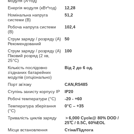
модуля (А*год)
Енергія модуля (кВт*год)
12,28
Номінальна напруга
51,2
системи (В)
Робоча напруга системи
102,4
(В)
Струм заряду / розряду (А)
50
Рекомендований
Струм заряду / розряду (А)
100
Піковий розряд (2 хв,
25°C)
Кількість послідовно
Від 2 до 6 од.
з’єднаних батарейних
модулів (опціонально)
Порт зв’язку
CAN,RS485
Ступінь захисту корпусу IP
IP20
Робочі температури (°C)
-20 - +60
Температура зберігання
0°C – +35
(°C)
Тривалість циклів заряду
＞6,000 Cycle@ 80% DOD /
25℃ / 0.5C, 60%EOL
Місце встановлення
Стіна/Підлога