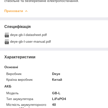
стабільне та безперебійне електропостачання.
Приховати
Специфікація
deye-gb-l-datasheet.pdf
deye-gb-l-user-manual.pdf
Характеристики
Основні
Виробник
Deye
Країна виробник
Китай
АКБ
Модель
GB-L
Тип акумулятора
LiFePO4
Місткість акумуляторного
40