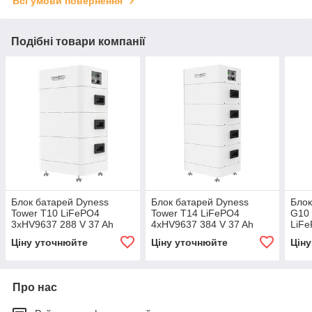
Всі умови повернення
Подібні товари компанії
Блок батарей Dyness
Блок батарей Dyness
Блок
Tower T10 LiFePO4
Tower T14 LiFePO4
G10 
3xHV9637 288 V 37 Ah
4xHV9637 384 V 37 Ah
LiF
10.66kWh BMS
14.21kWh BMS
Ціну уточнюйте
Ціну уточнюйте
Цін
Про нас