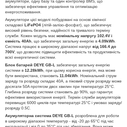
акумулятори, одну базу та один контролер BMS, що
забезпечує ефективне управління та оптимізацію
енергоспоживання.
Акумулятори цієї моделі побудовані на основі хімічної
складової
LiFePO4
(літій-залізо-фосфат), що забезпечує
високий рівень безпеки, надійності та тривалого терміну
служби. Кожен модуль має
номінальну напругу 102.4V і
ємність 40Ah
, що забезпечує загальну енергію в
4.09kWh
.
Система працює в широкому діапазоні напруг
від 166.4 до
700V
, що дозволяє підвищити ефективність та продуктивність
всієї енергетичної системи.
Блок батарей DEYE GB-L
забезпечує загальну енергію
системи в
12.28kWh
, при цьому корисна енергія, яка може
бути використана, становить
11.04kWh
. Номінальний струм
заряду та розряду складає 40A, а піковий струм розряду може
досягати 50A протягом двох хвилин при температурі 25°C.
Глибина розряду системи становить до 90%, що гарантує
ефективне використання енергії. Термін служби акумуляторів
перевищує 6000 циклів при температурі 25°C і умовах заряду/
розряду 0.5C.
Акумуляторна система DEYE GB-L
розроблена для роботи
в широкому діапазоні температур - від -20 до 65°C під час
експлуатації і від 0 до 35°C під час зберігання. Вона може