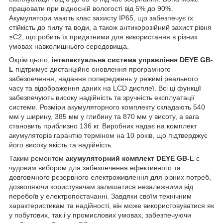
працювати при відносній вологості від 5% до 90%.
Акумулятори мають клас захисту IP65, що забезпечує їх
стійкість до пилу та води, а також антикорозійний захист рівня
≥C2, що робить їх придатними для використання в різних
умовах навколишнього середовища.
Окрім цього,
інтелектуальна система управління DEYE GB-
L
підтримує дистанційне оновлення програмного
забезпечення, надання попереджень у режимі реального
часу та відображення даних на LCD дисплеї. Всі ці функції
забезпечують високу надійність та зручність експлуатації
системи. Розміри акумуляторного комплекту складають 540
мм у ширину, 385 мм у глибину та 870 мм у висоту, а вага
становить приблизно 136 кг. Виробник надає на комплект
акумуляторів гарантію терміном на 10 років, що підтверджує
його високу якість та надійність.
Таким ремонтом
акумуляторний комплект DEYE GB-L
є
чудовим вибором для забезпечення ефективного та
довговічного резервного електроживлення для різних потреб,
дозволяючи користувачам залишатися незалежними від
перебоїв у електропостачанні. Завдяки своїм технічним
характеристикам та надійності, він може використовуватися як
у побутових, так і у промислових умовах, забезпечуючи