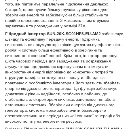
того, він підтримує паралельне підключення декількох
батарей, пропонуючи більшу гнучкість у рішеннях для
зберігання енергії та забезпечуючи більш стабільне та
надійне електропостачання. З максимальним струмом
заряджання та розряджання у розмірі 37А,
Гібридний інвертор SUN-20K-SG01HP3-EU-AM2
забезпечує
швидку та ефективну передачу енергії. Підтримка
високовольтних акумуляторів підвищує загальну ефективність,
роблячи систему більш ефективною в зберіганні та
використанні сонячної енергії. Крім того, інвертор пропонує
шість часових періодів для заряджання та розряджання
акумулятора, що дозволяє користувачам оптимізувати
використання енергії відповідно до конкретних потреб та
структури тарифів на комунальні послуги. Ще однією
практичною особливістю інвертора є його здатність зберігати
енергію від дизельного генератора. Ця функція забезпечує
додатковий рівень надійності, особливо в районах, де
стабільність електромережі викликає занепокоєння, або в
автономних системах. Зберігаючи енергію від дизельного
генератора, система може забезпечити безперервне
електропостачання в періоди низької сонячної генерації або
високого попиту на енергетичні ресурси.
В цілому,
Гібридний інвертор SUN-20K-SG01HP3-EU-AM2
є