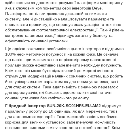
здійснюється за допомогою розумної платформи моніторингу,
яка є ключовим компонентом серії інверторів Deye.
Платформа не тільки дозволяє дистанційно вимикати
систему, але й дистанційно налаштовувати параметри та
оновлювати прошивку, що спрощує експлуатацію та технічне
обслуговування фотоелектричної електростанції. Такий рівень
контролю та автоматизації підвищує загальну безпеку та
ефективність сонячної установки.
Ще однією важливою особливістю цього інвертора є підтримка
100% несиметричної потужності на кожній фазі. Це означає,
що навіть при максимально нерівномірному навантаженні
приладу зможе ефективно забезпечити необхідну потужність.
Крім того, він може бути підключений до мережі змінного
струму для модернізації наявних сонячних систем, що робить
його універсальним варіантом як для нових установок, так і
для старих систем. Така адаптивність є значною перевагою
для користувачів, які бажають вдосконалити свої поточні
сонячні установки без капітального ремонту.
Гібридний інвертор SUN-20K-SG01HP3-EU-AM2
підтримує
паралельну роботу до 10 одиниць, як для мережевих, так і
для автономних сценаріїв. Така масштабованість особливо
корисна для великих установок, забезпечуючи можливість
розширення системи в міру зростання потреб в енергії. Крім