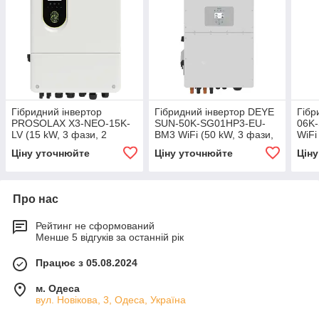
Гібридний інвертор
Гібридний інвертор DEYE
Гібр
PROSOLAX X3-NEO-15K-
SUN-50K-SG01HP3-EU-
06K
LV (15 kW, 3 фази, 2
BM3 WiFi (50 kW, 3 фази,
WiFi
MPPT, LV)
4 MPPT, HV)
MPPT
Ціну уточнюйте
Ціну уточнюйте
Цін
Про нас
Рейтинг не сформований
Менше 5 відгуків за останній рік
Працює з 05.08.2024
м. Одеса
вул. Новікова, 3, Одеса, Україна