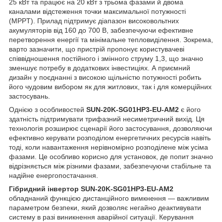
25 кВт та працює на 20 кВт з трьома фазами й двома
каналами відстеження точки максимальної потужності
(MPPT). Прилад підтримує діапазон високовольтних
акумуляторів від 160 до 700 В, забезпечуючи ефективне
перетворення енергії та мінімальне тепловиділення. Зокрема,
варто зазначити, що пристрій пропонує користувачеві
співвідношення постійного і змінного струму 1,3, що значно
зменшує потребу в додаткових інвестиціях. А приємний
дизайн у поєднанні з високою щільністю потужності робить
його чудовим вибором як для житлових, так і для комерційних
застосувань.
Однією з особливостей
SUN-20K-SG01HP3-EU-AM2
є його
здатність підтримувати трифазний несиметричний вихід. Ця
технологія розширює сценарії його застосування, дозволяючи
ефективно керувати розподілом енергетичних ресурсів навіть
тоді, коли навантаження нерівномірно розподілене між усіма
фазами. Це особливо корисно для установок, де попит значно
відрізняється між різними фазами, забезпечуючи стабільне та
надійне енергопостачання.
Гібридний інвертор SUN-20K-SG01HP3-EU-AM2
обладнаний функцією дистанційного вимкнення — важливим
параметром безпеки, який дозволяє негайно деактивувати
систему в разі виникнення аварійної ситуації. Керування