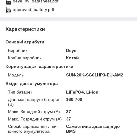
deye_hv_datasheet.pdf
approved_battery.pdf
Характеристики
Основні атрибути
Виробник
Deye
Країна виробник
Китай
Користувацькі характеристики
Модель
SUN-20K-SG01HP3-EU-AM2
Вхідні дані акумулятора
Тип батареї
LiFePO4, Li-ion
Діапазон напруги батареї
160-700
(В)
Макс. Зарядний струм (А)
37
Макс. Розрядний струм (А)
37
Спосіб заряджання літій-
Самостійна адаптація до
іонного акумулятора
BMS