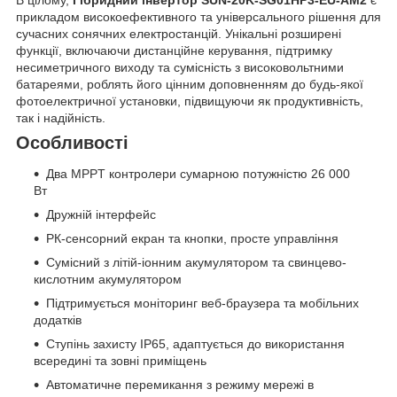
прикладом високоефективного та універсального рішення для
сучасних сонячних електростанцій. Унікальні розширені
функції, включаючи дистанційне керування, підтримку
несиметричного виходу та сумісність з високовольтними
батареями, роблять його цінним доповненням до будь-якої
фотоелектричної установки, підвищуючи як продуктивність,
так і надійність.
Особливості
Два MPPT контролери сумарною потужністю 26 000
Вт
Дружній інтерфейс
РК-сенсорний екран та кнопки, просте управління
Сумісний з літій-іонним акумулятором та свинцево-
кислотним акумулятором
Підтримується моніторинг веб-браузера та мобільних
додатків
Ступінь захисту IP65, адаптується до використання
всередині та зовні приміщень
Автоматичне перемикання з режиму мережі в