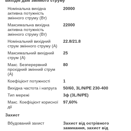
Вихідні дані змінного струму
Номінальна вихідна
20000
активна потужність
змінного струму (Вт)
Максимальна вихідна
22000
активна потужність
змінного струму (Вт)
Номінальний вихідний
22.8/21.8
струм змінного струму (А)
Максимальний вихідний
25
струм (А)
Макс. Безперервний
80
прохідний змінний струм
(А)
Коефіцієнт потужності
1
Вихідна частота і напруга
50/60, 3L/N/PE 230-400
Тип мережі
3ф (3L/N/PE)
Макс. Коефіцієнт корисної
97,60%
дії
Захист
Вбудований захист
Захист від острівного
замикання, захист від