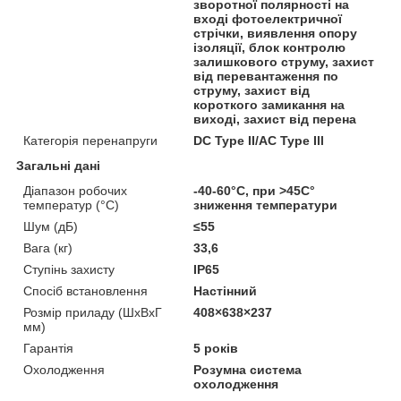
зворотної полярності на
вході фотоелектричної
стрічки, виявлення опору
ізоляції, блок контролю
залишкового струму, захист
від перевантаження по
струму, захист від
короткого замикання на
виході, захист від перена
Категорія перенапруги
DC Type II/AC Type Ill
Загальні дані
Діапазон робочих
-40-60°C, при >45C°
температур (°C)
зниження температури
Шум (дБ)
≤55
Вага (кг)
33,6
Ступінь захисту
IP65
Спосіб встановлення
Настінний
Розмір приладу (ШхВхГ
408×638×237
мм)
Гарантія
5 років
Охолодження
Розумна система
охолодження