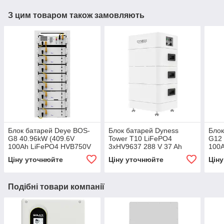
З цим товаром також замовляють
Блок батарей Deye BOS-
Блок батарей Dyness
Блок
G8 40.96kW (409.6V
Tower T10 LiFePO4
G12 
100Ah LiFePO4 HVB750V
3xHV9637 288 V 37 Ah
100
RACK)
10.66kWh BMS
RAC
Ціну уточнюйте
Ціну уточнюйте
Цін
Подібні товари компанії