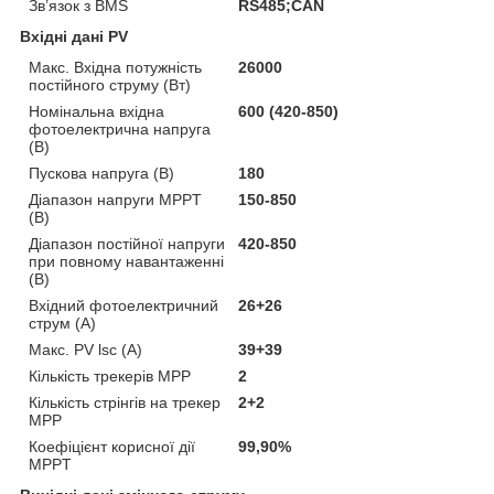
Зв’язок з BMS
RS485;CAN
Вхідні дані PV
Макс. Вхідна потужність
26000
постійного струму (Вт)
Номінальна вхідна
600 (420-850)
фотоелектрична напруга
(В)
Пускова напруга (В)
180
Діапазон напруги MPPT
150-850
(В)
Діапазон постійної напруги
420-850
при повному навантаженні
(В)
Вхідний фотоелектричний
26+26
струм (А)
Макс. PV lsc (A)
39+39
Кількість трекерів MPP
2
Кількість стрінгів на трекер
2+2
MPP
Коефіцієнт корисної дії
99,90%
MPPT